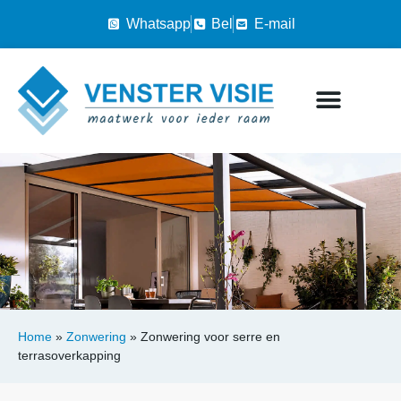
Whatsapp
Bel
E-mail
Home
»
Zonwering
»
Zonwering voor serre en
terrasoverkapping