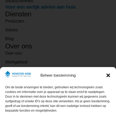
uitvalschermen.
Voor een eerlijk advies aan huis.
Diensten
Producten
Advies
Blog
Over ons
Over ons
Werkgebied
Contact
Beheer toestemming
Contact
Om de beste ervaringen te bieden, gebruiken wij technologieën zoals
06 - 17 86 73 20
cookies om informatie over je apparaat op te slaan en/of te raadplegen.
Door in te stemmen met deze technologieën kunnen wij gegevens zoals
Stuur een e-mail
surfgedrag of unieke ID's op deze site verwerken. Als je geen toestemming
geeft of uw toestemming intrekt, kan dit een nadelige invloed hebben op
Volg ons op Facebook
bepaalde functies en mogelijkheden.