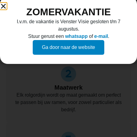
ZOMERVAKANTIE
Breed Assortiment
I.v.m. de vakantie is Venster Visie gesloten t/m 7
augustus.
Kies uit een uitgebreide selectie van kleuren,
Stuur gerust een
whatsapp
of
e-mail
.
patronen en texturen om de perfecte match voor
uw interieur te vinden.
Ga door naar de website
Maatwerk
Elk rolgordijn wordt op maat gemaakt om perfect
te passen bij uw ramen, voor zowel particulier als
bedrijf.