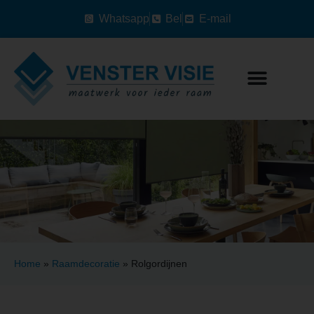
Whatsapp
Bel
E-mail
Home
»
Raamdecoratie
»
Rolgordijnen