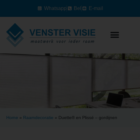
Whatsapp
Bel
E-mail
Home
»
Raamdecoratie
»
Duette® en Plissé – gordijnen