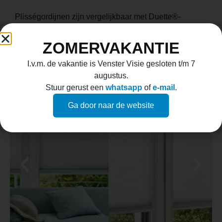
Plisségordijnen zijn vergelijkbaar met Duette®-
gordijnen, maar hebben slechts één laag stof. Hierdoor
is het isolerende effect tegen warmte en kou minder en
ZOMERVAKANTIE
zijn de koorden zichtbaar door de stof. Als aanvulling
I.v.m. de vakantie is Venster Visie gesloten t/m 7
of als betaalbaarder alternatief is dit een mooie
augustus.
oplossing.
Stuur gerust een
whatsapp
of
e-mail
.
Ga door naar de website