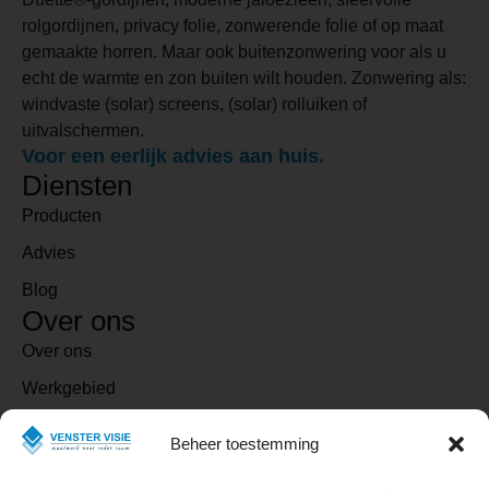
rolgordijnen, privacy folie, zonwerende folie of op maat
gemaakte horren. Maar ook buitenzonwering voor als u
echt de warmte en zon buiten wilt houden. Zonwering als:
windvaste (solar) screens, (solar) rolluiken of
uitvalschermen.
Voor een eerlijk advies aan huis.
Diensten
Producten
Advies
Blog
Over ons
Over ons
Werkgebied
Contact
Beheer toestemming
Contact