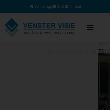
Whatsapp
Bel
E-mail
Hèt adres uit de buurt vo