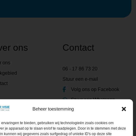
ver ons
Contact
r ons
06 - 17 86 73 20
kgebied
Stuur een e-mail
tact
Volg ons op Facebook
Stuur een Whatsapp
Beheer toestemming
ervaringen te bieden, gebruiken wij technologieën zoals cookies om
ver je apparaat op te slaan en/of te raadplegen. Door in te stemmen met deze
n kunnen wij gegevens zoals surfgedrag of unieke ID's op deze site