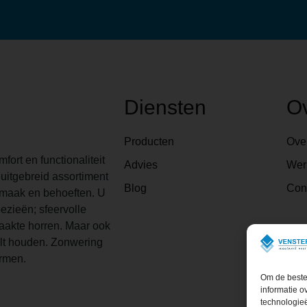
Diensten
O
Producten
Ove
fort en functionaliteit
Advies
Wer
uitgebreid assortiment
Blog
Con
smaak en behoeften. U
ezieën; sfeervolle
maakte horren. Maar ook
ilt houden. Zonwering
hermen.
Om de beste 
informatie o
technologieë