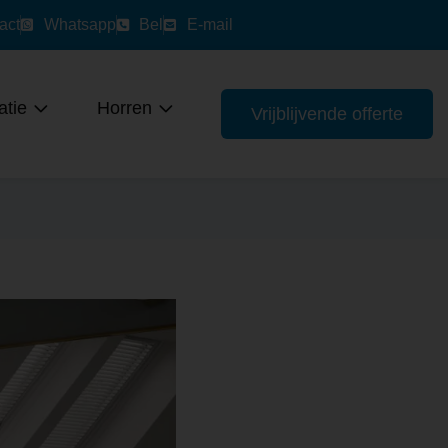
act
Whatsapp
Bel
E-mail
tie
Horren
Vrijblijvende offerte