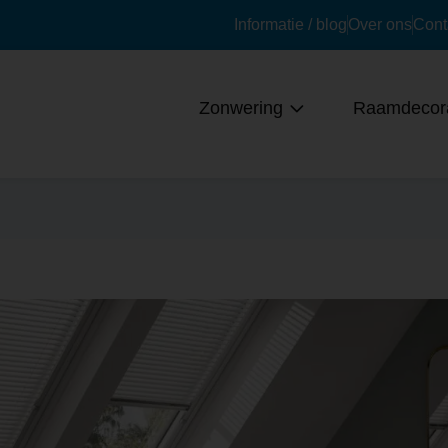
Informatie / blog
Over ons
Cont
Zonwering
Raamdecora